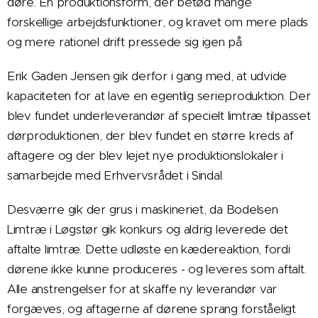
døre. En produktionsform, der betød mange
forskellige arbejdsfunktioner, og kravet om mere plads
og mere rationel drift pressede sig igen på
Erik Gaden Jensen gik derfor i gang med, at udvide
kapaciteten for at lave en egentlig serieproduktion. Der
blev fundet underleverandør af specielt limtræ tilpasset
dørproduktionen, der blev fundet en større kreds af
aftagere og der blev lejet nye produktionslokaler i
samarbejde med Erhvervsrådet i Sindal.
Desværre gik der grus i maskineriet, da Bodelsen
Limtræ i Løgstør gik konkurs og aldrig leverede det
aftalte limtræ. Dette udløste en kædereaktion, fordi
dørene ikke kunne produceres - og leveres som aftalt.
Alle anstrengelser for at skaffe ny leverandør var
forgæves, og aftagerne af dørene sprang forståeligt